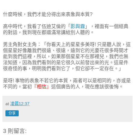
什麼時候，我們才能分得出來表象與本質?
高中時代，我看了伍迪艾倫的「
影與霧
」，裡面有一個經典
的對話，我到現在都還滿常講給別人聽的。
男主角對女主角：「你看天上的星星多美呀! 只是聽人說，這
個星星好像離我們很遠、很遠，遠到它的光要花很多時間才
能到我們這裡，所以，如果那個星星不在那裡兒，我們也無
法知道，因為我們看到的是它很久以前發出來的光。這是件
很奇怪的事，明明我們看到它了，但它卻不一定存在。」
是呀! 事物的表象不若它的本質，兩者可以是相同的，亦或是
不同的。當初
『相信』
這個廣告的人，現在應該很後悔。
at
凌晨12:37
分享
3 則留言: