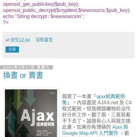
openssl_get_publickey($pub_key);
openssl_public_decrypt($crypttext,$newsource,$pub_key);
echo "String decrypt : $newsource\n";
?>
at
中午12:44
沒有留言:
分享
2007年3月17日 星期六
換書 or 賣書
錯買了一本書「
ajax經典範例
集
」。內容盡是 AJAX.net 及 C#
程式範例。怪我網路購物前沒作
好分析工作。翻了兩、三頁就看
不下去了。誠徵有心人與我交換
此書，如果你有博碩的
Ajax 與
Google Map API 入門實作
，歡