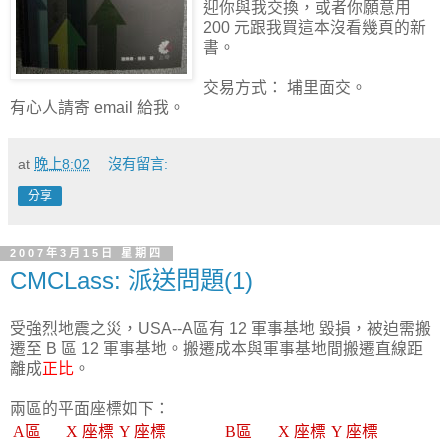
迎你與我交換，或者你願意用
200 元跟我買這本沒看幾頁的新
書。
交易方式： 埔里面交。
有心人請寄 email 給我。
at
晚上8:02
沒有留言:
分享
2007年3月15日 星期四
CMCLass: 派送問題(1)
受強烈地震之災，USA--A區有 12 軍事基地 毀損，被迫需搬
遷至 B 區 12 軍事基地。搬遷成本與軍事基地間搬遷直線距
離成
正比
。
兩區的平面座標如下：
A區
X 座標
Y 座標
B區
X 座標
Y 座標