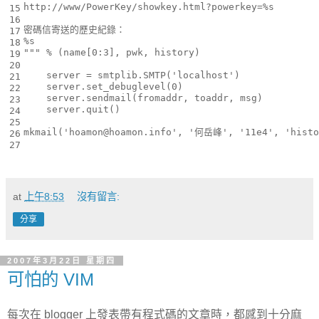
http://www/PowerKey/showkey.html?powerkey=
%s
15
16
密碼信寄送的歷史紀錄：
17
%s
18
"""
%
(
name
[
0
:
3
],
pwk
,
history
)
19
20
server
=
smtplib
.
SMTP
(
'localhost'
)
21
server
.
set_debuglevel
(
0
)
22
server
.
sendmail
(
fromaddr
,
toaddr
,
msg
)
23
server
.
quit
()
24
25
mkmail
(
'hoamon@hoamon.info'
,
'何岳峰'
,
'11e4'
,
'histo
26
27
at
上午8:53
沒有留言:
分享
2007年3月22日 星期四
可怕的 VIM
每次在 blogger 上發表帶有程式碼的文章時，都感到十分麻