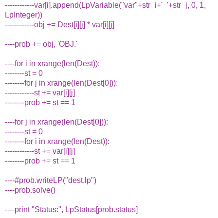
------------var[i].append(LpVariable("var"+str_i+'_'+str_j, 0, 1,
LpInteger))
------------obj += Dest[i][j] * var[i][j]
----prob += obj, 'OBJ.'
----for i in xrange(len(Dest)):
--------st = 0
--------for j in xrange(len(Dest[0])):
------------st += var[i][j]
--------prob += st == 1
----for j in xrange(len(Dest[0])):
--------st = 0
--------for i in xrange(len(Dest)):
------------st += var[i][j]
--------prob += st == 1
----#prob.writeLP("dest.lp")
----prob.solve()
----print "Status:", LpStatus[prob.status]