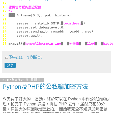
17 
18 
密碼信寄送的歷史紀錄：
19 
%s
20 
"""
 % (name[0:3], pwk, history)
21 
22 
    server = smtplib.SMTP(
'
localhost
'
)
23 
    server.set_debuglevel(0)
24 
    server.sendmail(fromaddr, toaddr, msg)
25 
    server.quit()
26 
27 
mkmail(
'
homon%2hoamoin.ino
'
, 
'
何岳峰
'
, 
'
11e4
'
, 
'
hist
at
下午2:11
3 則留言:
分享
2007年3月21日 星期三
Python及PHP的公私鑰加密方法
昨天費了好大的一番勁，終於可以在 Python 中作公私鑰的處
理，忙完了 Python 這邊，再往 PHP 去作，居然只花30分
鐘。這最大的原因我想是出在一開始我完全不知道加解密該