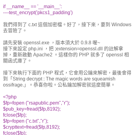
if __name__ == '__main__':
----test_encrypt('pkcs1_padding')
我們得到了 c.txt 這個加密檔。好了，接下來，要到 Windows
去冒險了。
請先安裝 openssl.exe ，版本須大於 0.9.8 喔~
接下來設定 php.ini ，把 ;extension=openssl.dll 的註解拿
掉，重新啟動 Apache2 。這樣你的 PHP 就多了 openssl 相
關函式庫了。
接下來執行下面的 PHP 程式，它會用公鑰來解密，最後會得
到「String decrypt : The magic words are squeamish
ossifrage.」。恭喜你啦。公私鑰加解密就這麼簡單。
<?php
$fp=fopen ("rsapublic.pem","r");
$pub_key=fread($fp,8192);
fclose($fp);
$fp=fopen ("c.txt","r");
$crypttext=fread($fp,8192);
fclose($fp);