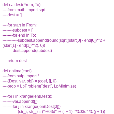
def caldest(From, To):
----from math import sqrt
----dest = []
----for start in From:
--------subdest = []
--------for end in To:
------------subdest.append(round(sqrt((start[0] - end[0])**2 +
(start[1] - end[1])**2), 0))
--------dest.append(subdest)
----return dest
def optima(coef):
----from pulp import *
----(Dest, var, obj) = (coef, [], 0)
----prob = LpProblem("dest", LpMinimize)
----for i in xrange(len(Dest)):
--------var.append([])
--------for j in xrange(len(Dest[0])):
------------(str_i, str_j) = ("%03d" % (i + 1), "%03d" % (j + 1))