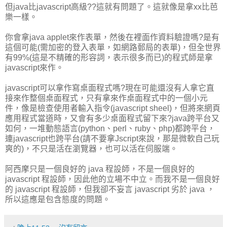
但java比javascript高級??這就有問題了。這就像是拿xx比芭
樂一樣。
你會拿java applet來作表單，然後在裡面作資料驗證嗎?是有
這個可能(需加密的登入表單，如網路郵局的表單)，但全世界
有99%(這是不精確的形容詞，表示很多而已)的程式師是拿
javascript來作。
javascript可以拿作寫桌面程式嗎?現在可能還沒有人拿它直
接來作整個桌面程式，只有拿來作桌面程式中的一個小元
件，像是檢查使用者輸入指令(javascript sheel)，但將來網頁
應用程式當道時，又會有多少桌面程式留下來?java跨平台又
如何，一堆動態語言(python、perl、ruby、php)都跨平台，
連javascript也跨平台(請不要拿Jscript來說，那是微軟自己玩
爽的)，不只是活在瀏覽器，也可以活在伺服端。
阿西摩只是一個良好的 java 程設師，不是一個良好的
javascript 程設師，因此他的立場不中立。而我不是一個良好
的 javascript 程設師，但我卻不妄言 javascript 劣於 java ，
所以這應是包含態度的問題。