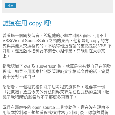
分享
誰還在用 copy 呀!
曾看過一個網友留言，說道他的小組才3個人而已，用不上
VSS
(Visual SourceSafe)
之類的東西，他都是用 copy 的方
式與其他人交換程式的。不曉得他這番話的重點是說 VSS 不
好用，還是版本控制器不適合小組作業，只能用在大專案
上。
從我認識了 cvs 及 subversion 後，就算是只有我自己在開發
程式，如果不用版本控制器管理純文字格式文件的話，會覺
得十分對不起自己。
想想看，一個程式檔你除了思考程式邏輯外，還要拿一份
「記憶體」放置今天的算法與昨天算法在程式碼的差別，喔~
饒了我吧!我的腦袋放不了那麼多東西了。
況且有那麼多的 open source 工具協助你，實在沒有理由不
用版本控制器。想想看程式/文件寫了3個月後，你忽然覺得