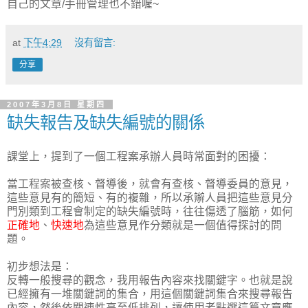
自己的文章/手冊管理也不錯喔~
at
下午4:29
沒有留言:
分享
2007年3月8日 星期四
缺失報告及缺失編號的關係
課堂上，提到了一個工程案承辦人員時常面對的困擾：
當工程案被查核、督導後，就會有查核、督導委員的意見，
這些意見有的簡短、有的複雜，所以承辮人員把這些意見分
門別類到工程會制定的缺失編號時，往往傷透了腦筋，如何
正確地
、
快速地
為這些意見作分類就是一個值得探討的問
題。
初步想法是：
反轉一般搜尋的觀念，我用報告內容來找關鍵字。也就是說
已經擁有一堆關鍵詞的集合，用這個關鍵詞集合來搜尋報告
內容，然後依關連性高至低排列，讓使用者點選這篇文章應