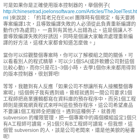
可是如果你是正確使用版本控制器的，舉個例子(
http://chinesetrad.joelonsoftware.com/Articles/TheJoelTest.ht
ml
)來說說：「約耳老兄在
Excel
團隊時有個規定
，每天要將
專案編譯1次，且
導致編譯失敗的人必須從此負責重新編譯的
動作
(
作為處罰
)，
一直到有其他人出錯為止
。
這是個讓人不
要導致編譯失敗的好誘因
，
同時是個讓大家輪流處理重新編
譯的好方法
，
這樣大家都會知道怎麼做
。」
當你可以綜觀整個專案時，你可以了解模組之間的關係，可
以看看別人的程式精華，可以少1個SA(或許軟體公司對這個
比較心動)，而你只是花1~3個小時，去學1個你未來都用得到
的版本控制器，很划算吧!
等等，我聽到有人反應「如果公司不想讓所有人接觸整個專
案呢」!這個例子我有遇到過，曾經就遇到一間公司要求1個
工程師把商業邏輯都寫在資料庫的預存程序中，而另1個工程
師則是撰寫網頁程式來呼叫這些預存程序，這公司希望產品
不要讓1個工程師全把握住。遇到這種例子，就善用
subversion 的權限管理，把一個專案中的兩個模組設定1個只
有A工程師可讀寫，另1個只有B工程師可讀寫。但我想，這
個管 subversion 的人，該是公司老闆來，還是他美貌的秘書
呢!