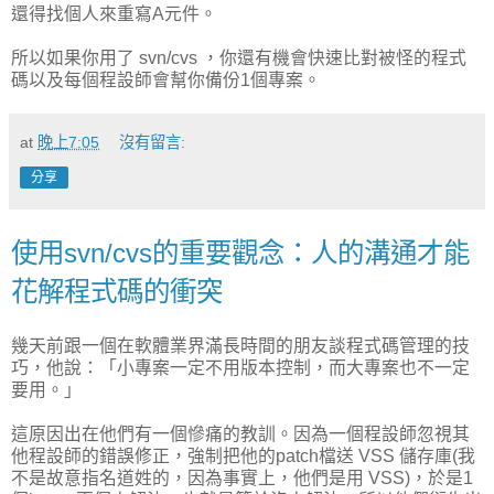
還得找個人來重寫A元件。
所以如果你用了 svn/cvs ，你還有機會快速比對被怪的程式
碼以及每個程設師會幫你備份1個專案。
at
晚上7:05
沒有留言:
分享
使用svn/cvs的重要觀念：人的溝通才能
花解程式碼的衝突
幾天前跟一個在軟體業界滿長時間的朋友談程式碼管理的技
巧，他說：「小專案一定不用版本控制，而大專案也不一定
要用。」
這原因出在他們有一個慘痛的教訓。因為一個程設師忽視其
他程設師的錯誤修正，強制把他的patch檔送 VSS 儲存庫(我
不是故意指名道姓的，因為事實上，他們是用 VSS)，於是1