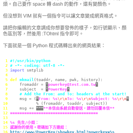
煩。自己要作 space 轉 dash 的動作，還有變顏色。
但沒想到 VIM 就有一個指令可以讓文章變成網頁格式。
請把你編輯的文章調成你想要發佈的樣子，如行號顯示、顏
色區別等，然後用 :TOhtml 指令即可。
下面就是一個 Python 程式碼轉出來的網頁結果：
 1 
#!/usr/bin/python
 2 
# -*- coding: utf-8 -*-
 3 
import
 smtplib
 4 
 5 
def
mkmail
(toaddr, name, pwk, history):
 6 
    fromaddr = 
'
powerkey@test.com.tw
'
 7 
    subject  = 
'
PowerKey
'
 8 
# Add the From: and To: headers at the start!
 9 
    msg = (
"
From: %s
\r\n
To: %s
\r\n
Subject: %s
\r\n
"
10 
           % (fromaddr, toaddr, subject))
11 
    msg += 
"""
**本信由系統自動發送，請勿回覆本信**
12 
=====================================
13 
14 
%s 先生/小姐：
15 
感謝你的使用。密碼如下方連結：
16 
http://www/PowerKey/showkey.html?powerkey=%s