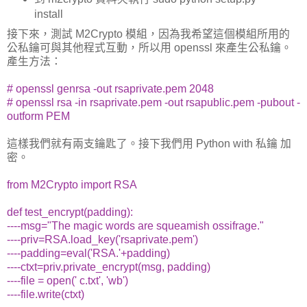
install
接下來，測試 M2Crypto 模組，因為我希望這個模組所用的
公私鑰可與其他程式互動，所以用 openssl 來產生公私鑰。
產生方法：
# openssl genrsa -out rsaprivate.pem 2048
# openssl rsa -in rsaprivate.pem -out rsapublic.pem -pubout -
outform PEM
這樣我們就有兩支鑰匙了。接下我們用 Python with 私鑰 加
密。
from M2Crypto import RSA
def test_encrypt(padding):
----msg="The magic words are squeamish ossifrage."
----priv=RSA.load_key('rsaprivate.pem')
----padding=eval('RSA.'+padding)
----ctxt=priv.private_encrypt(msg, padding)
----file = open(' c.txt', 'wb')
----file.write(ctxt)