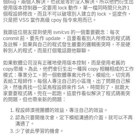
個bug，兩個人解決，也就是等於沒人解決。所以他們衍生出
使用版本控制器一定要用 lock 動作，單一檔同時間只允許1
個程設師修改，而且不可以破壞別人建立的 lock 。這麼作，
只是把 VSS 當作高級 cpoy 指令來用而已。
我跟這位朋友提到使用 svn/cvs 的一個重要觀念：每次
commit 前，要先作 update ，且要看看別人所修改的程式碼
及註解，如果與自己的程式發生嚴重的邏輯衝突時，不是硬
幹別人的程式，而是打個電話跟他聊聊。
如果軟體公司沒有正確地使用版本控制，而是使用老舊的
copy思維。為此，他們會衍生出一種與 copy 相輔相成的工作
模式：專業分工。把一個軟體專案元件化、模組化，切完再
丟給工程師作，每個人專注自己的小區塊，出了問題自己解
決，然後再找一位菜鳥程設師來作 SA ，時間到了，就跟大
家要要程式碼，兜在一起跑。這麼作看似解決了程式碼衝突
的問題，但也帶來新的問題：
程設師漠視團體的效益，專注自己的效益。
認為只要開幾次會，定下模組溝通的介面，就可以不再
溝通了。
少了彼此學習的機會。