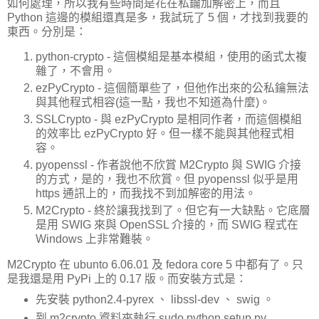
如何處理，所以我有些時間是花在私錀加解密上，而且
Python 這邊的模組還真是多，我試玩了 5 個，才找到我要的
東西。分別是：
python-crypto - 這個模組是基本模組，使用的函式太複
雜了，不會用。
ezPyCrypto - 這個簡單些了，但他作出來的公私鑰無法
與其他程式相容(這一點，我也不知道為什麼)。
SSLCrypto - 與 ezPyCrypto 是相同作者，而這個模組
的效率比 ezPyCrypto 好。但一樣不能與其他程式相
容。
pyopenssl - 作者說他不欣賞 M2Crypto 與 SWIG 介接
的方式，是的，我也不欣賞。但 pyopenssl 似乎是用
https 通訊上的，而我找不到加解密的用法。
M2Crypto - 終於讓我找到了。但它有一大缺點。它底層
是用 SWIG 來與 OpenSSL 介接的，而 SWIG 程式在
Windows 上非常難裝。
M2Crypto 在 ubunto 6.06.01 及 fedora core 5 中都有了。只
是我還是用 PyPi 上的 0.17 版。而安裝方式是：
先安裝 python2.4-pyrex 、 libssl-dev 、 swig 。
到 m2crypto 資料夾執行 sudo python setup.py