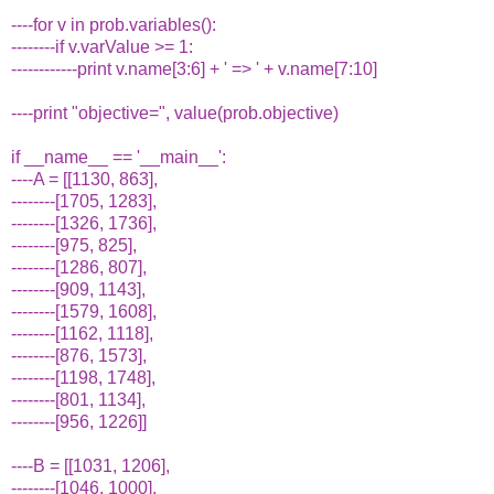
----for v in prob.variables():
--------if v.varValue >= 1:
------------print v.name[3:6] + ' => ' + v.name[7:10]
----print "objective=", value(prob.objective)
if __name__ == '__main__':
----A = [[1130, 863],
--------[1705, 1283],
--------[1326, 1736],
--------[975, 825],
--------[1286, 807],
--------[909, 1143],
--------[1579, 1608],
--------[1162, 1118],
--------[876, 1573],
--------[1198, 1748],
--------[801, 1134],
--------[956, 1226]]
----B = [[1031, 1206],
--------[1046, 1000],