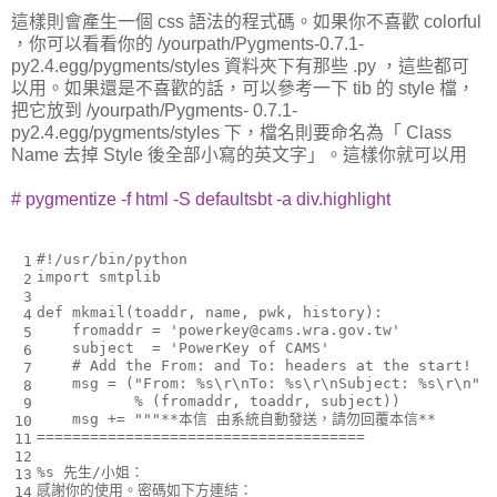
這樣則會產生一個 css 語法的程式碼。如果你不喜歡 colorful
，你可以看看你的 /yourpath/Pygments-0.7.1-
py2.4.egg/pygments/styles 資料夾下有那些 .py ，這些都可
以用。如果還是不喜歡的話，可以參考一下 tib 的 style 檔，
把它放到 /yourpath/Pygments- 0.7.1-
py2.4.egg/pygments/styles 下，檔名則要命名為「 Class
Name 去掉 Style 後全部小寫的英文字」。這樣你就可以用
# pygmentize -f html -S defaultsbt -a div.highlight
#!/usr/bin/python
 1
import
smtplib
 2
 3
def
mkmail
(
toaddr
,
name
,
pwk
,
history
):
 4
fromaddr
=
'powerkey@cams.wra.gov.tw'
 5
subject
=
'PowerKey of CAMS'
 6
# Add the From: and To: headers at the start!
 7
msg
=
(
"From: 
%s
\r\n
To: 
%s
\r\n
Subject: 
%s
\r\n
"
 8
%
(
fromaddr
,
toaddr
,
subject
))
 9
msg
+=
"""**本信 由系統自動發送，請勿回覆本信**
10
=====================================
11
12
%s
 先生/小姐：
13
感謝你的使用。密碼如下方連結：
14