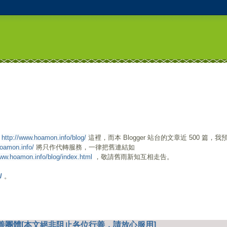
至
http://www.hoamon.info/blog/
這裡，而本 Blogger 站台的文章近 500 篇，我
hoamon.info/
將只作代轉服務，一律把舊連結如
www.hoamon.info/blog/index.html
，敬請舊雨新知互相走告。
/
。
慈善團體[本文絕非阻止各位行善，請放心服用]