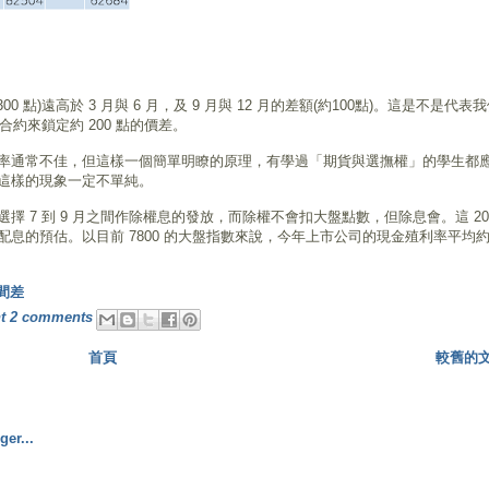
0 點)遠高於 3 月與 6 月，及 9 月與 12 月的差額(約100點)。這是不是代表
月合約來鎖定約 200 點的價差。
率通常不佳，但這樣一個簡單明瞭的原理，有學過「期貨與選撫權」的學生都
這樣的現象一定不單純。
 7 到 9 月之間作除權息的發放，而除權不會扣大盤點數，但除息會。這 20
息的預估。以目前 7800 的大盤指數來說，今年上市公司的現金殖利率平均
間差
t
2 comments
首頁
較舊的