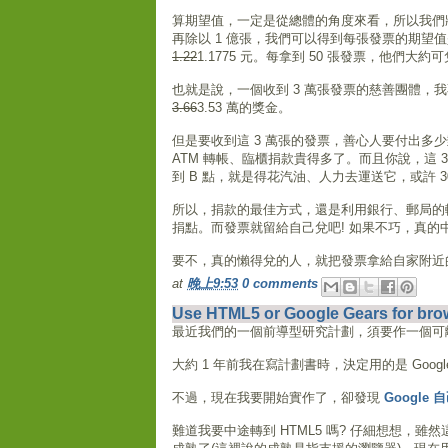
算期望值，一定是從總體的角度來看，所以我們
再除以 1 億張，我們可以得到每張發票的期望值
1.22
1.1775 元。每拿到 50 張發票，他們大約可
也就是說，一個收到 3 萬張發票的慈善團體，
3.66
3.53 萬的獎金。
但是要收到這 3 萬張的發票，善心人要付出多少郵資： 3
ATM 轉帳、臨櫃捐款貴得多了。而且你說，這 3
到 B 點，就是得花汽油、人力去運送它，或許 30
所以，捐款的最佳方式，還是利用銀行、郵局的
捐點。而發票就留給自己兌吧! 如果不巧，真的中
要不，真的懶得兌的人，就把發票拿給自家附近的
at
晚上9:53
0 comments
Use HTML5 or Google Gears for brows
最近我們的一個前導型研究計劃，須要作一個可
大約 1 年前我在寫計劃書時，決定用的是 Goog
不過，現在我要開始實作了，卻發現
Google 
難道我要中途轉到 HTML5 嗎? 仔細想想，雖