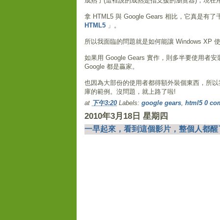
成熟了(這裡說的成熟是指支援的瀏覽器)，現在用 HT
拿 HTML5 與 Google Gears 相比，
HTML5
」。
所以我面臨的問題就是如何能讓 Windows X
如果用 Google Gears 實作，則多半要使用者安裝 
Google 都是贏家。
也因為大部份的使用者都得額外裝個東西，所以我目
庫的範例。沒問題，就上路了啦!
at
下午3:20
Labels:
google gears
,
html5
0 co
2010年3月18日 星期四
一早起來，看到這個影片，整個人都醒