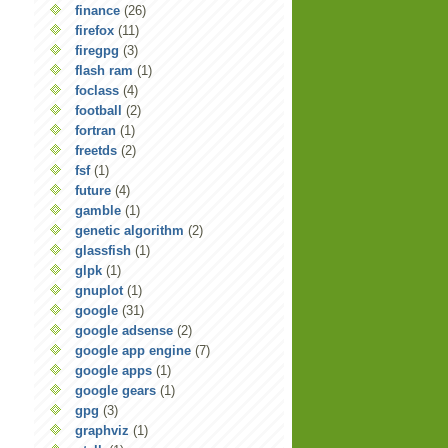
finance
(26)
firefox
(11)
firegpg
(3)
flash ram
(1)
foclass
(4)
football
(2)
fortran
(1)
freetds
(2)
fsf
(1)
future
(4)
gamble
(1)
genetic algorithm
(2)
glassfish
(1)
glpk
(1)
gnuplot
(1)
google
(31)
google adsense
(2)
google app engine
(7)
google apps
(1)
google gears
(1)
gpg
(3)
graphviz
(1)