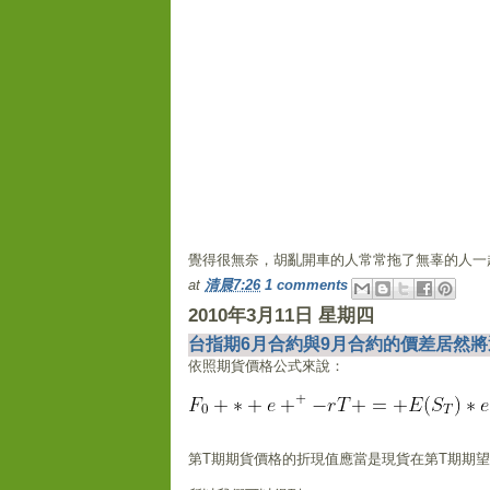
覺得很無奈，胡亂開車的人常常拖了無辜的人一
at
清晨7:26
1 comments
2010年3月11日 星期四
台指期6月合約與9月合約的價差居然將近 
依照期貨價格公式來說：
第T期期貨價格的折現值應當是現貨在第T期期