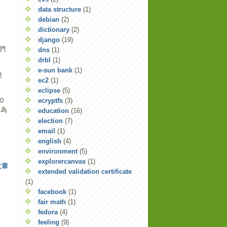
data structure
(1)
debian
(2)
dictionary
(2)
django
(19)
我們
dns
(1)
drbl
(1)
e-sun bank
(1)
應
ec2
(1)
eclipse
(5)
0
ecryptfs
(3)
約為
education
(16)
election
(7)
email
(1)
english
(4)
environment
(5)
explorercanvas
(1)
文章
extended validation certificate
(1)
facebook
(1)
fair math
(1)
fedora
(4)
feeling
(9)