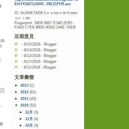
EH-FENG%20HO_29E21FFB.asc
後
ID: 0x244E7AEB hｏａmoｎ＠Ｈoam
ｏn.Ｉnfo
Fingerprint: 39D5 9857 E340 2EB5
F3AD C7E8 98D0 4DDD 244E 7AEB
近期意見
比由
- 9/15/2018
- Blogger
點
- 9/14/2018
- Blogger
- 9/12/2018
- Blogger
多
- 8/17/2018
- Blogger
- 8/11/2018
- Blogger
文章彙整
►
2013
(1)
►
2012
(61)
►
2011
(43)
段。
▼
2010
(50)
►
12月
(3)
►
11月
(4)
更
►
10月
(4)