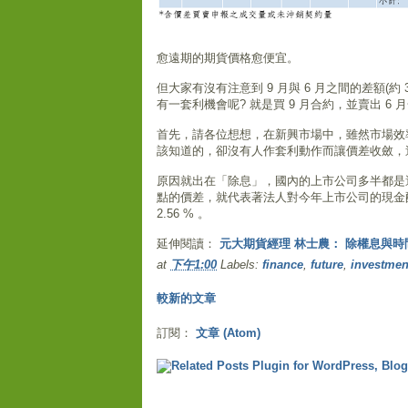
愈遠期的期貨價格愈便宜。
但大家有沒有注意到 9 月與 6 月之間的差額(約 30
有一套利機會呢? 就是買 9 月合約，並賣出 6 
首先，請各位想想，在新興市場中，雖然市場效
該知道的，卻沒有人作套利動作而讓價差收斂，
原因就出在「除息」，國內的上市公司多半都是選擇
點的價差，就代表著法人對今年上市公司的現金配
2.56 % 。
延伸閱讀：
元大期貨經理 林士農： 除權息與時
at
下午1:00
Labels:
finance
,
future
,
investmen
較新的文章
訂閱：
文章 (Atom)