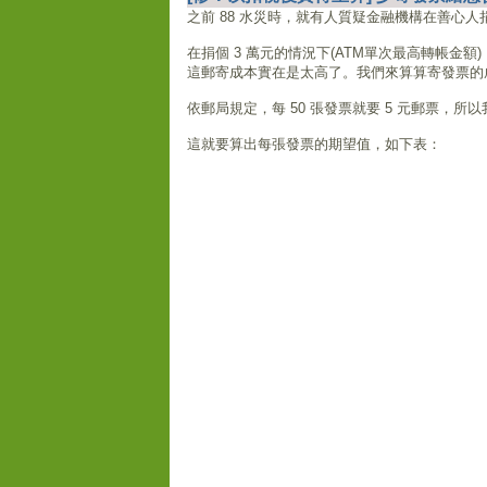
之前 88 水災時，就有人質疑金融機構在善心
在捐個 3 萬元的情況下(ATM單次最高轉帳金額
這郵寄成本實在是太高了。我們來算算寄發票的
依郵局規定，每 50 張發票就要 5 元郵票，所
這就要算出每張發票的期望值，如下表：