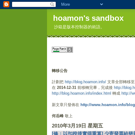
hoamon's sandbox
沙箱是版本控制器的術語。
轉移公告
計劃把
http://blog.hoamon.info/
文章全部轉移
在
2014-12-31
前移轉完畢，完成後
http://blog.
http://blog.hoamon.info/index.html
轉成
http://
新文章只發佈在
http://www.hoamon.info/blog
何岳峰
敬上
2010年3月19日 星期五
[修：以扣稅後實得重算] 少寄發票給