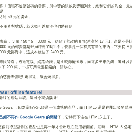
將 1 億張不連續號碼的發票，所中獎的張數及獎額列出，總和它們的彩金，最
是
兌到 59 元的獎金。
我不用查對號碼，就大概可以猜測他們將得到
 萬 / 50 * 5 = 3000 元，約佔了善款的 8 %(遠高於 17 元)，這是不是
000 元的郵資都是郵局賺走了嗎? 不，發票是一個有質有量的東西，它要從 A 
00 元郵資中，這成本就佔了 2400 元。
轉帳管道，透過電腦、網路給錢，是比較節能省碳，而這多出來的錢，還可以
了 200 萬，一樣可用電匯捐錢的，請放心。
慈善團體吧! 走得遠，碳會燒得多。
er offline feature!
離線的網站系統。這可令我煩惱呀!
le Gears ，因為當時它已經是一個成熟的產品，而 HTML5 還是在剛出發的階
自己經不再作 Google Gears 的開發
了，它轉而下注在 HTML5 上了。
然這個前導型計劃的產品也是再一年才會出現在使用者面前。屆時， HTML5 必定