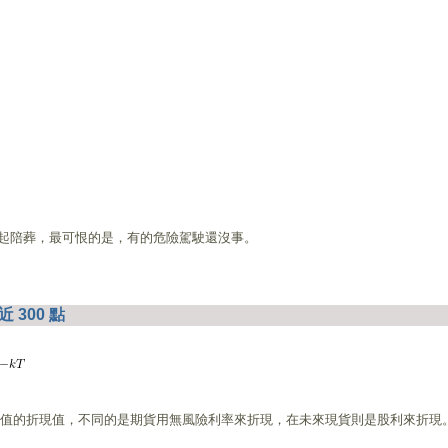
起陪葬，最可恨的是，有的危險駕駛還沒事。
300 點
望值的折現值，不同的是期貨用無風險利率來折現，在未來現貨則是股利來折現