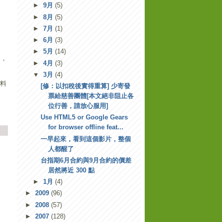
►
9月
(5)
►
8月
(5)
►
7月
(1)
►
6月
(3)
►
5月
(14)
這，
►
4月
(3)
▼
3月
(4)
資料
[修：以扣稅後實得重算] 少寄發
票給慈善團體[本文絕非阻止各
位行善，請放心服用]
Use HTML5 or Google Gears
for browser offline feat...
一早起來，看到這個影片，整個
人都醒了
台指期6月合約與9月合約的價差
居然將近 300 點
►
1月
(4)
►
2009
(96)
►
2008
(57)
►
2007
(128)