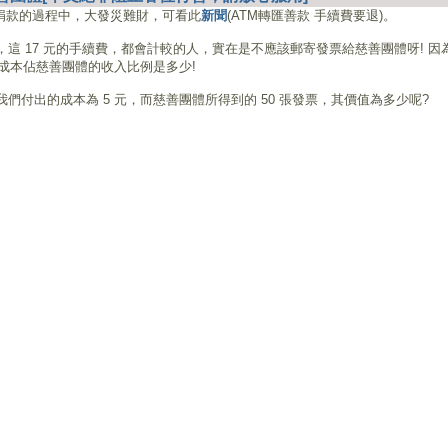
人捐款的過程中，大發災難財，可看此
新聞
(ATM轉匯善款 手續費要退)。
)，這 17 元的手續費，都會計較的人，實在是不應該郵寄發票給慈善團體呀! 因
成本佔慈善團體的收入比例是多少!
以我們付出的成本為 5 元，而慈善團體所得到的 50 張發票，其價值為多少呢?