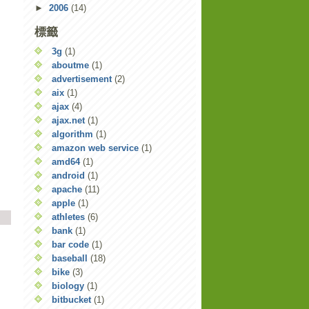
►
2006
(14)
標籤
3g
(1)
aboutme
(1)
advertisement
(2)
aix
(1)
ajax
(4)
ajax.net
(1)
algorithm
(1)
amazon web service
(1)
amd64
(1)
android
(1)
apache
(11)
apple
(1)
athletes
(6)
bank
(1)
bar code
(1)
baseball
(18)
bike
(3)
biology
(1)
。
bitbucket
(1)