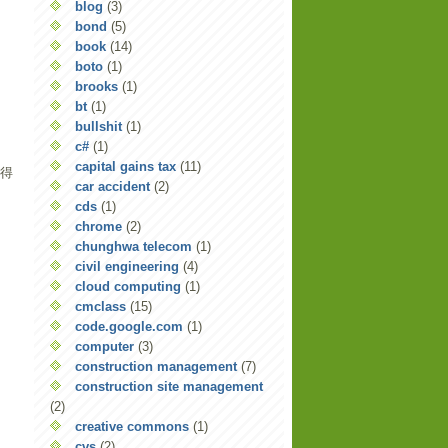
blog
(3)
bond
(5)
book
(14)
boto
(1)
brooks
(1)
bt
(1)
bullshit
(1)
c#
(1)
capital gains tax
(11)
所得
car accident
(2)
cds
(1)
chrome
(2)
chunghwa telecom
(1)
civil engineering
(4)
cloud computing
(1)
cmclass
(15)
code.google.com
(1)
computer
(3)
construction management
(7)
construction site management
(2)
creative commons
(1)
cvs
(2)