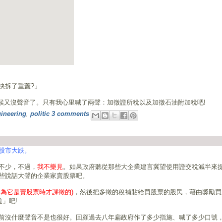
快拆了重蓋?」
時候又沒聲音了。只有我心里喊了兩聲：加徵證所稅以及加徵石油附加稅吧!
gineering
,
politic
3 comments
股市大跌。
不少，不過，
我不樂見
。如果政府聽從那些大企業建言冀望使用證交稅減半來
些說話大聲的企業家賣股票吧。
因為它是賣股票時才課徵的)
，然後把多徵的稅補貼給買股票的股民，藉由獎勵買
」吧!
前沒什麼聲音不是也很好。回顧過去八年扁政府作了多少指施、喊了多少口號