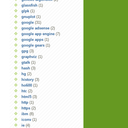
glassfish
(1)
glpk
(1)
gnuplot
(1)
google
(31)
google adsense
(2)
google app engine
(7)
google apps
(1)
google gears
(1)
gpg
(3)
graphviz
(1)
gtalk
(1)
hash
(3)
hg
(2)
history
(3)
ho600
(1)
htc
(2)
html5
(3)
http
(1)
https
(2)
ibm
(8)
iconv
(1)
ie
(4)