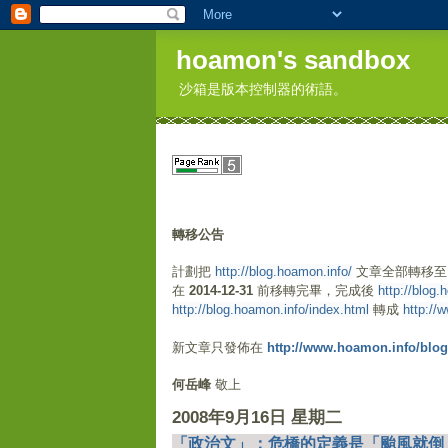
hoamon's sandbox
沙箱是版本控制器的術語。
轉移公告
計劃把
http://blog.hoamon.info/
文章全部轉移
在
2014-12-31
前移轉完畢，完成後
http://blog.
http://blog.hoamon.info/index.html
轉成
http://
新文章只發佈在
http://www.hoamon.info/blog
何岳峰
敬上
2008年9月16日 星期二
「政治文」：危橋的定義是「颱風就倒