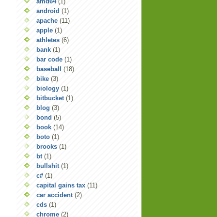
amd64
(1)
android
(1)
apache
(11)
apple
(1)
athletes
(6)
bank
(1)
bar code
(1)
baseball
(18)
bike
(3)
biology
(1)
bitbucket
(1)
blog
(3)
bond
(5)
book
(14)
boto
(1)
brooks
(1)
bt
(1)
bullshit
(1)
c#
(1)
capital gains tax
(11)
car accident
(2)
cds
(1)
chrome
(2)