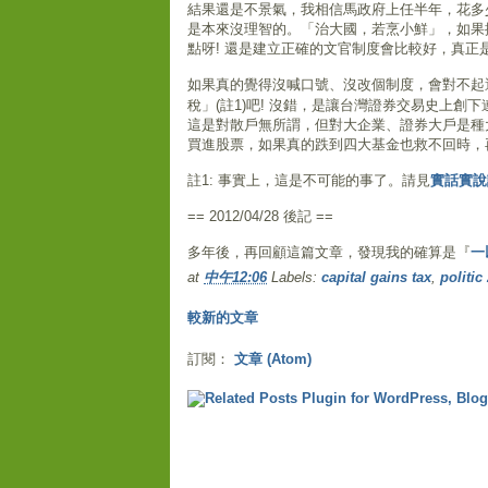
結果還是不景氣，我相信馬政府上任半年，花多
是本來沒理智的。「治大國，若烹小鮮」，如果
點呀! 還是建立正確的文官制度會比較好，真正
如果真的覺得沒喊口號、沒改個制度，會對不起
稅」(註1)吧! 沒錯，是讓台灣證券交易史上創下連
這是對散戶無所謂，但對大企業、證券大戶是種
買進股票，如果真的跌到四大基金也救不回時，
註1: 事實上，這是不可能的事了。請見
實話實說
== 2012/04/28 後記 ==
多年後，再回顧這篇文章，發現我的確算是『
一
at
中午12:06
Labels:
capital gains tax
,
politic
較新的文章
訂閱：
文章 (Atom)