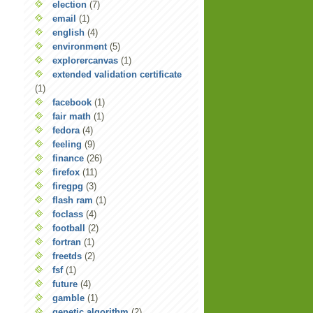
election
(7)
email
(1)
english
(4)
environment
(5)
explorercanvas
(1)
extended validation certificate
(1)
facebook
(1)
fair math
(1)
fedora
(4)
feeling
(9)
finance
(26)
firefox
(11)
firegpg
(3)
flash ram
(1)
foclass
(4)
football
(2)
fortran
(1)
freetds
(2)
fsf
(1)
future
(4)
gamble
(1)
genetic algorithm
(2)