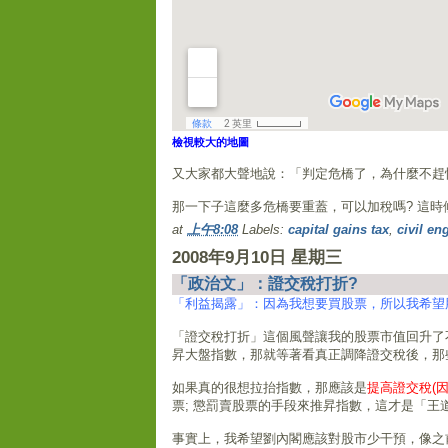
檢視較大的地圖
又大家都大聲地說：「判定危橋了，為什麼不趕
那一下子這麼多危橋要重蓋，可以加稅嗎? 這
at
上午8:08
Labels:
capital gains tax
,
civil en
2008年9月10日 星期三
「政治文」：證交稅打折?
「利益揭露」：因為我想要買股票，所以我希望
「證交稅打折」這個風聲讓我的股票市值回升了
昇大盤指數，那就等著看真正調降證交稅後，那
如果真的很想拉抬指數，那應該是
提高證交稅(
票; 懲罰賣股票的手段來推昇指數，這才是「王道
事實上，我希望劉內閣應該對股市少干預，像之