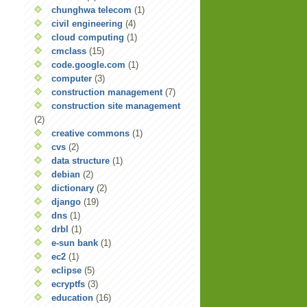
chunghwa telecom
(1)
civil engineering
(4)
cloud computing
(1)
cmclass
(15)
code.google.com
(1)
computer
(3)
construction management
(7)
construction site management
(2)
creative commons
(1)
cvs
(2)
data structure
(1)
debian
(2)
dictionary
(2)
django
(19)
dns
(1)
drbl
(1)
e-sun bank
(1)
ec2
(1)
eclipse
(5)
ecryptfs
(3)
education
(16)