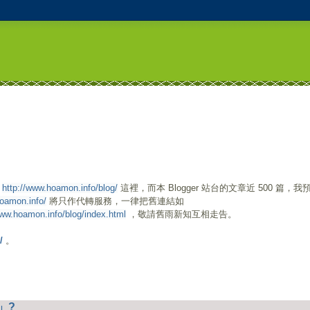
至
http://www.hoamon.info/blog/
這裡，而本 Blogger 站台的文章近 500 篇，我
hoamon.info/
將只作代轉服務，一律把舊連結如
www.hoamon.info/blog/index.html
，敬請舊雨新知互相走告。
/
。
」?