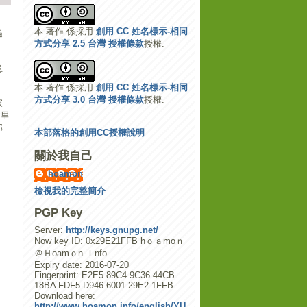
本 著作 係採用
創用 CC 姓名標示-相同
遇
方式分享 2.5 台灣 授權條款
授權.
急
本 著作 係採用
創用 CC 姓名標示-相同
方式分享 3.0 台灣 授權條款
授權.
家
后里
部
本部落格的創用CC授權說明
關於我自己
hoamon
檢視我的完整簡介
PGP Key
Server:
http://keys.gnupg.net/
Now key ID: 0x29E21FFB hｏａmoｎ
＠Ｈoamｏn.Ｉnfo
Expiry date: 2016-07-20
Fingerprint: E2E5 89C4 9C36 44CB
18BA FDF5 D946 6001 29E2 1FFB
Download here:
http://www.hoamon.info/english/YU