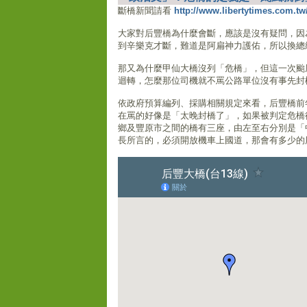
斷橋新聞請看
http://www.libertytimes.com.tw
大家對后豐橋為什麼會斷，應該是沒有疑問，因
到辛樂克才斷，難道是阿扁神力護佑，所以換總
那又為什麼甲仙大橋沒列「危橋」，但這一次颱
迴轉，怎麼那位司機就不罵公路單位沒有事先封橋
依政府預算編列、採購相關規定來看，后豐橋前
在罵的好像是「太晚封橋了」，如果被判定危橋後馬
鄉及豐原市之間的橋有三座，由左至右分別是「
長所言的，必須開放機車上國道，那會有多少的