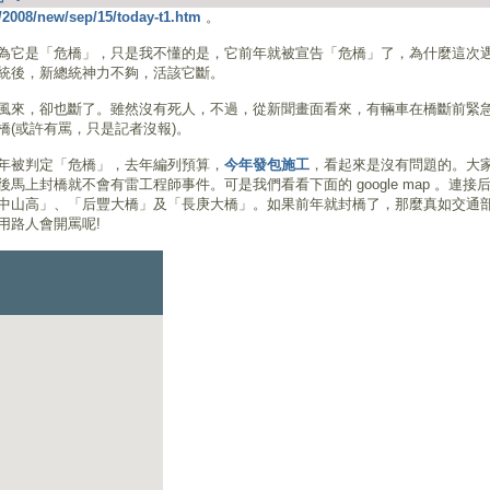
/2008/new/sep/15/today-t1.htm
。
為它是「危橋」，只是我不懂的是，它前年就被宣告「危橋」了，為什麼這次
統後，新總統神力不夠，活該它斷。
風來，卻也斷了。雖然沒有死人，不過，從新聞畫面看來，有輛車在橋斷前緊
(或許有罵，只是記者沒報)。
年被判定「危橋」，去年編列預算，
今年發包施工
，看起來是沒有問題的。大
上封橋就不會有雷工程師事件。可是我們看看下面的 google map 。連接
中山高」、「后豐大橋」及「長庚大橋」。如果前年就封橋了，那麼真如交通
用路人會開罵呢!