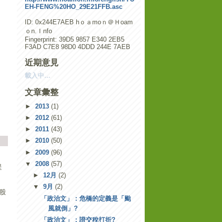
EH-FENG%20HO_29E21FFB.asc
ID: 0x244E7AEB hｏａmoｎ＠Ｈoam
ｏn.Ｉnfo
Fingerprint: 39D5 9857 E340 2EB5
F3AD C7E8 98D0 4DDD 244E 7AEB
近期意見
載入中…
文章彙整
►
2013
(1)
►
2012
(61)
►
2011
(43)
►
2010
(50)
►
2009
(96)
▼
2008
(57)
提
►
12月
(2)
▼
9月
(2)
股
「政治文」：危橋的定義是「颱
風就倒」?
，
「政治文」：證交稅打折?