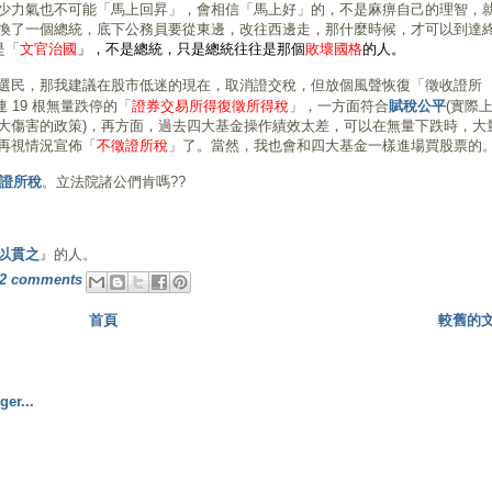
少力氣也不可能「馬上回昇」，會相信「馬上好」的，不是麻痹自己的理智，
換了一個總統，底下公務員要從東邊，改往西邊走，那什麼時候，才可以到達
是「
文官治國
」，不是總統，只是總統往往是那個
敗壞國格
的人
。
選民，那我建議在股市低迷的現在，取消證交稅，但放個風聲恢復「徵收證所
 19 根無量跌停的「
證券交易所得復徵所得稅
」
，一方面符合
賦稅公平
(實際
大傷害的政策)，再方面，過去四大基金操作績效太差，可以在無量下跌時，大
再視情況宣佈「
不徵證所稅
」了。當然，我也會和四大基金一樣進場買股票的
證所稅
。立法院諸公們肯嗎??
以貫之
』的人。
2 comments
首頁
較舊的