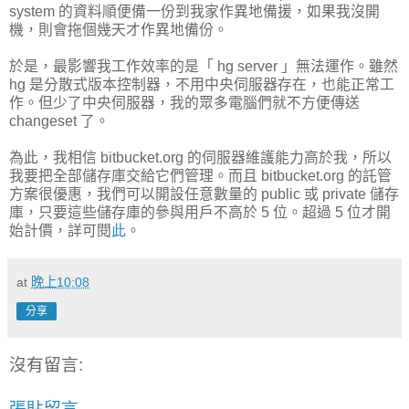
system 的資料順便備一份到我家作異地備援，如果我沒開
機，則會拖個幾天才作異地備份。
於是，最影響我工作效率的是「 hg server 」無法運作。雖然
hg 是分散式版本控制器，不用中央伺服器存在，也能正常工
作。但少了中央伺服器，我的眾多電腦們就不方便傳送
changeset 了。
為此，我相信 bitbucket.org 的伺服器維護能力高於我，所以
我要把全部儲存庫交給它們管理。而且 bitbucket.org 的託管
方案很優惠，我們可以開設任意數量的 public 或 private 儲存
庫，只要這些儲存庫的參與用戶不高於 5 位。超過 5 位才開
始計價，詳可閱
此
。
at
晚上10:08
分享
沒有留言:
張貼留言