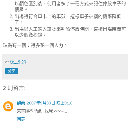
以顏色區別後，使用者多了一種方式來記住停放車子的
樓層。
出場得符合車卡上的車號，這樣車子被竊的機率降低
了。
出場以人工輸入車號來判讀停放時間，這樣出場時間可
以少個幾秒鐘。
缺點有一個：得多花一個人力。
at
晚上9:20
分享
2 則留言:
魏藥
2007年9月30日 晚上9:18
來基隆不早說...找我~>"<~...
回覆