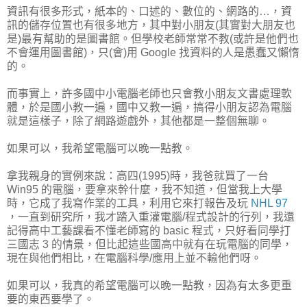
資訊有很多形式，紙本的、口述的、數位的、網路的…，資
訊的儲存位置也有很多地方，其中對小朋友(其實對大朋友也
是)最有幫助的是圖書館。但學校老師常常不教(或許是他們也
不會運用圖書館)，只(會)用 Google 找資料的人是愚蠢又懶惰
的。
而事實上，許多國中小電腦老師也只會教小朋友文書處理軟
體，於是國小教一遍，國中又教一遍，搞得小朋友認為電腦
就是這樣子，除了網路遊戲外，其他都是一整個無聊。
如果可以，我希望電腦可以晚一點教。
拿我親身的實例來說：高四(1995)時，我爸就買了一台
Win95 的電腦，要拿來幹什麼，我不知道，但當我上大學
時，它成了我寫作業的工具，利用它來打報告及玩
NHL 97
，一直到研究所，我才踏入重灌電腦/程式設計的行列，我還
記得高中工藝課看不懂老師寫的 basic 程式，只好看同學打
三國志 3 的情景，但比起這些國高中就有在玩電腦的同學，
現在與他們相比，在電腦科學/應用上並不輸他們呀。
如果可以，我真的希望電腦可以晚一點教，因為有太多更重
要的東西要學了。