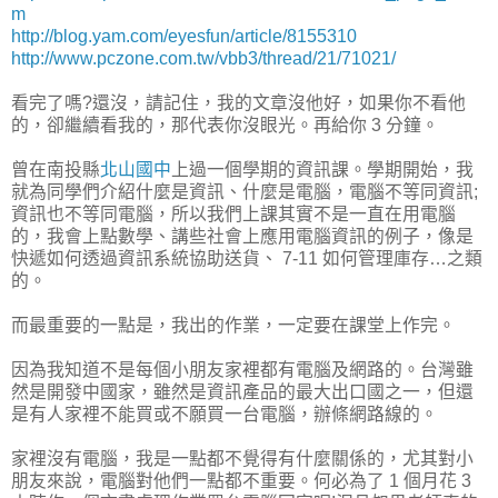
m
http://blog.yam.com/eyesfun/article/8155310
http://www.pczone.com.tw/vbb3/thread/21/71021/
看完了嗎?還沒，請記住，我的文章沒他好，如果你不看他
的，卻繼續看我的，那代表你沒眼光。再給你 3 分鐘。
曾在南投縣
北山國中
上過一個學期的資訊課。學期開始，我
就為同學們介紹什麼是資訊、什麼是電腦，電腦不等同資訊;
資訊也不等同電腦，所以我們上課其實不是一直在用電腦
的，我會上點數學、講些社會上應用電腦資訊的例子，像是
快遞如何透過資訊系統協助送貨、 7-11 如何管理庫存…之類
的。
而最重要的一點是，我出的作業，一定要在課堂上作完。
因為我知道不是每個小朋友家裡都有電腦及網路的。台灣雖
然是開發中國家，雖然是資訊產品的最大出口國之一，但還
是有人家裡不能買或不願買一台電腦，辦條網路線的。
家裡沒有電腦，我是一點都不覺得有什麼關係的，尤其對小
朋友來說，電腦對他們一點都不重要。何必為了 1 個月花 3