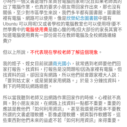
小時作一個文書處理作業買台電腦回家呢!況且如果老師真的
出了電腦作業，也真的要求小朋友帶回家作出來，那也沒有
關係，至少對市區學生來說，我們多半都有圖書館，圖書館
裡有電腦、網路可以使用，像是
欣榮紀念圖書館
中還有
Ubuntu 可以用呢!又或者學校的電腦教室也可以使用呀!要不
然學費中的
電腦使用費
是繳心酸的嗎(但大部份的家長其實不
知道電腦使用費有一部份是花在教師電腦及全校網路連線
費)?
但以上所說，
不代表現在學校老師了解這個現象
。
我的姪子、姪女目前就讀
南光國小
，就常遇到老師要他們回
家打報告、找資料，打報告是沒問題啦!因為家裡有電腦，但
找資料的話，卻因沒有網路，所以他們就會跟家裡大人說：
「要到姑丈家，或是舅舅家用網路。」於是 3 分鐘找資料，
剩下的時間玩網路遊戲。
所以當我聽到老師又出網路作業回家作的時候，心裡就不高
興。對小朋友來說，在網路上找資料一點都不重要。重要的
應該是教他們「如何利用資訊」。甚至我還覺得根本不要教
所謂的文書處理軟體、影像處理軟體、網頁製作軟體等，這
些東西對他們未來的益處不若「如何利用資訊」來得重要。